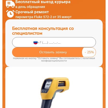
Бесплатный выезд курьера
в день обращения
Срочный ремонт
пирометра Fluke 572-2 от 35 минут
Бесплатная консультация со
специалистом
Оставить заявку
Нажимая на кнопку "Оставить заявку" Вы соглашаетесь c
политикой
конфиденциальности